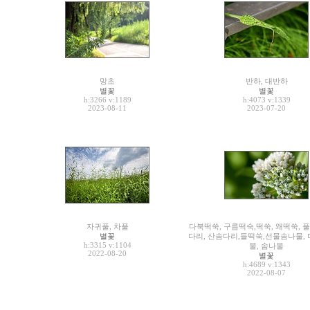
망초
반하, 대반하
별꽃
별꽃
h:3266
v:1189
h:4073
v:1339
2023-08-11
2023-07-20
자귀풀, 차풀
다북떡쑥, 구름떡숙,떡쑥, 왜떡쑥, 풀
별꽃
다리, 산솜다리,들떡쑥,선물솜나물,
h:3315
v:1104
물, 솜나물
2022-08-20
별꽃
h:4689
v:1343
2022-08-07