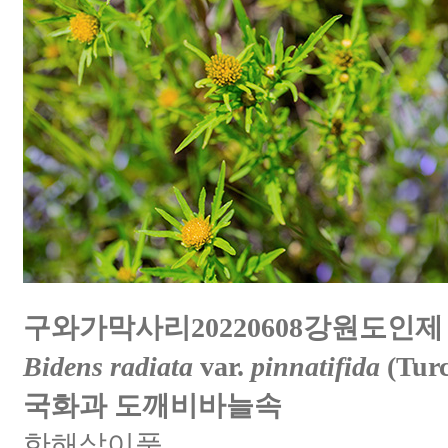
구와가막사리20220608강원도인제
Bidens radiata
var.
pinnatifida
(Turc
국화과 도깨비바늘속
한해살이풀