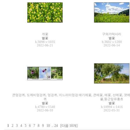
개꽃
구와가막사리
별꽃
별꽃
h:3098
v:1035
h:3602
v:1200
2022-06-21
2022-06-14
큰엉겅퀴, 도깨비엉겅퀴, 엉겅퀴, 지느러미엉겅
애기메꽃, 큰메꽃, 메꽃, 선메꽃, 갯
퀴
풀,둥근잎유홍초
별꽃
별꽃
h:4780
v:1540
h:10994
v:1416
2022-06-10
2022-05-31
1
2
3
4
5
6
7
8
9
10
..
24
[다음 10개]