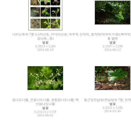
나리난초속 7종 (나리난초, 키다리난초, 계우옥
산작약, 참작약(작약의 이명),백작약
잠난초...등)
꽃 열매
별꽃
별꽃
h:3819
v:1260
h:3567
v:1209
2024-06-19
2024-06-12
점나도나물, 큰점나도나물, 유럽점나도나물, 북
둥근잎천남성(천남성속 7종, 반하
선점나도나물
별꽃
h:3432
v:1296
별꽃
2024-05-30
h:23110
v:1159
2024-06-01