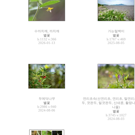
수까치깨, 까치깨
가는털백미
별꽃
별꽃
h:1132
v:366
h:1767
v:469
2026-01-13
2025-08-05
두메닥나무
연리초속(선연리초, 연리초, 털연리
별꽃
두, 갯완두, 털갯완두, 산새콩, 활량
h:2986
v:940
나물)
2024-08-06
별꽃
h:3745
v:1027
2024-08-03