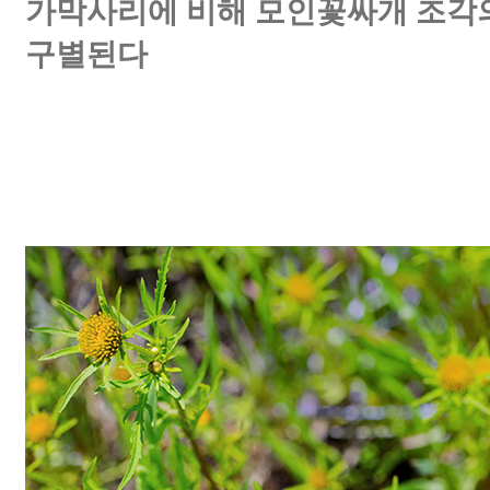
가막사리에 비해 모인꽃싸개 조각의
구별된다