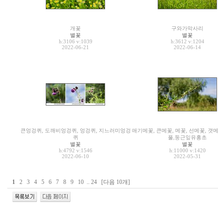
개꽃
구와가막사리
별꽃
별꽃
h:3106
v:1039
h:3612
v:1204
2022-06-21
2022-06-14
큰엉겅퀴, 도깨비엉겅퀴, 엉겅퀴, 지느러미엉겅
애기메꽃, 큰메꽃, 메꽃, 선메꽃, 갯
퀴
풀,둥근잎유홍초
별꽃
별꽃
h:4792
v:1546
h:11000
v:1420
2022-06-10
2022-05-31
1
2
3
4
5
6
7
8
9
10
..
24
[다음 10개]