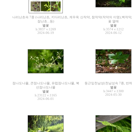
나리난초속 7종 (나리난초, 키다리난초, 계우옥
산작약, 참작약(작약의 이명),백작약
잠난초...등)
꽃 열매
별꽃
별꽃
h:3837
v:1269
h:3574
v:1212
2024-06-19
2024-06-12
점나도나물, 큰점나도나물, 유럽점나도나물, 북
둥근잎천남성(천남성속 7종, 반하
선점나도나물
별꽃
h:3447
v:1300
별꽃
2024-05-30
h:23122
v:1165
2024-06-01