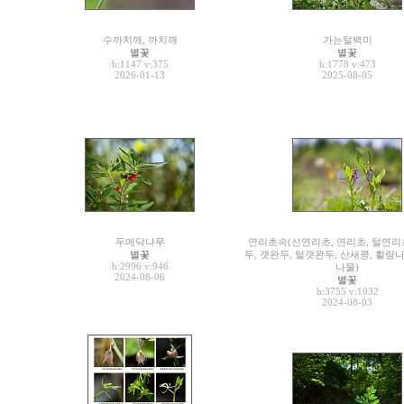
수까치깨, 까치깨
가는털백미
별꽃
별꽃
h:1147
v:375
h:1778
v:473
2026-01-13
2025-08-05
두메닥나무
연리초속(선연리초, 연리초, 털연리
별꽃
두, 갯완두, 털갯완두, 산새콩, 활량
h:2996
v:946
나물)
2024-08-06
별꽃
h:3755
v:1032
2024-08-03