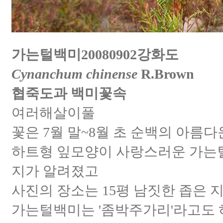
가는털백미20080902강화도
Cynanchum chinense
R.Brown
협죽도과 백미꽃속
여러해살이풀
꽃은 7월 말~8월 초 순백의 아름다
하트형 잎모양이 사랑스러운 가는털
지가 알려졌고
사진의 장소는 15평 남짓한 좁은
가는털백미는 '좀박주가리'라고도