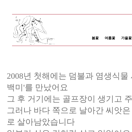
봄꽃
여름꽃
가을꽃
2008년 첫해에는 덤불과 염생식물
백미'를 만났어요
그 후 거기에는 골프장이 생기고 
그러나 바다 쪽으로 날아간 씨앗은 
로 살아남았습니다