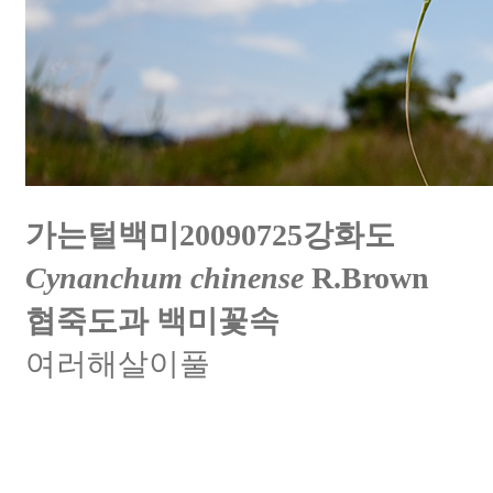
가는털백미20090725강화도
Cynanchum chinense
R.Brown
협죽도과 백미꽃속
여러해살이풀