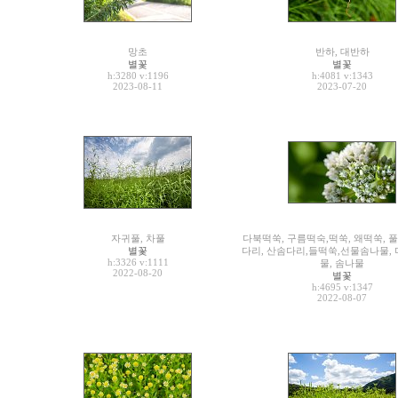
망초
반하, 대반하
별꽃
별꽃
h:3280
v:1196
h:4081
v:1343
2023-08-11
2023-07-20
자귀풀, 차풀
다북떡쑥, 구름떡숙,떡쑥, 왜떡쑥, 풀
별꽃
다리, 산솜다리,들떡쑥,선물솜나물,
h:3326
v:1111
물, 솜나물
2022-08-20
별꽃
h:4695
v:1347
2022-08-07