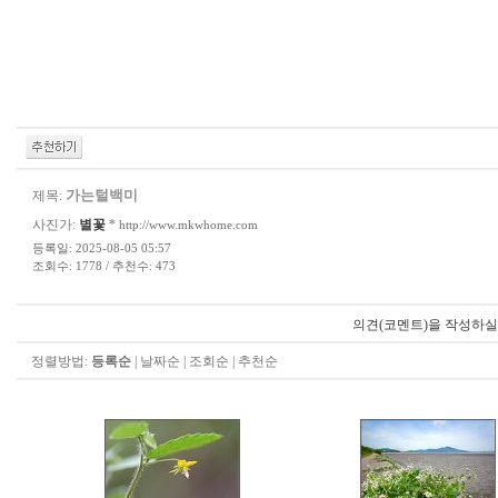
가는털백미
제목:
사진가:
별꽃
*
http://www.mkwhome.com
등록일: 2025-08-05 05:57
조회수: 1778 / 추천수: 473
의견(코멘트)을 작성하실
정렬방법:
등록순
|
날짜순
|
조회순
|
추천순