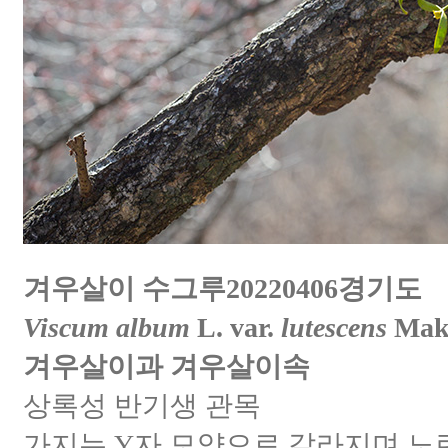
겨우살이 수그루20220406경기도
Viscum album
L. var.
lutescens
Mak
겨우살이과 겨우살이속
상록성 반기생 관목
가지는 Y자 모양으로 갈라지며 노