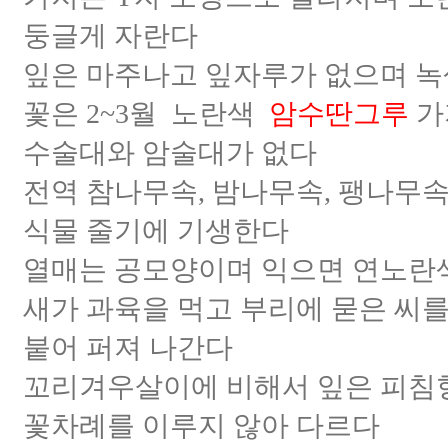
둥글게 자란다
잎은 마주나고 잎자루가 없으며 
꽃은 2~3월 노란색
암수딴그루
가
수술대와 암술대가 없다
전역 참나무속, 밤나무속, 팽나무속
식물 줄기에 기생한다
열매는 공모양이며 익으면 연노란
새가 과육을 먹고 부리에 묻은 씨를
붙어 퍼져 나간다
꼬리겨우살이에 비해서 잎은 피침형
꽃차례를 이루지 않아 다르다