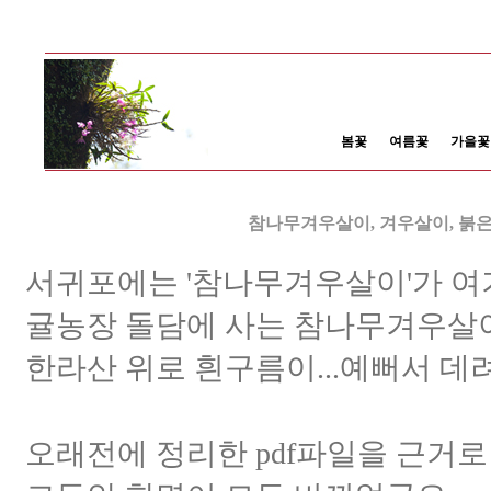
봄꽃
여름꽃
가을꽃
참나무겨우살이, 겨우살이, 붉
서귀포에는 '참나무겨우살이'가 여
귤농장 돌담에 사는 참나무겨우살이
한라산 위로 흰구름이...예뻐서 데
오래전에 정리한 pdf파일을 근거