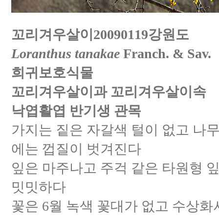
꼬리겨우살이20090119강원도
Loranthus tanakae
Franch. & Sav.
희귀보호식물
꼬리겨우살이과 꼬리겨우살이속
낙엽활엽 반기생 관목
가지는 짙은 자갈색 털이 없고 나무
에는 껍질이 벗겨진다
잎은 마주나고 주걱 같은 타원형 
밋밋하다
꽃은 6월 녹색 꽃대가 없고 수상화