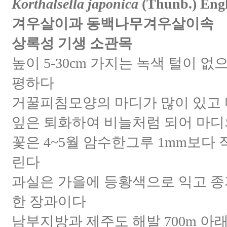
Korthalsella japonica
(Thunb.) Eng
겨우살이과 동백나무겨우살이속
상록성 기생 소관목
높이 5-30cm 가지는 녹색 털이 
평하다
거꿀피침모양의 마디가 많이 있고
잎은 퇴화하여 비늘처럼 되어 마디
꽃은 4~5월 암수한그루 1mm보다
린다
과실은 가을에 등황색으로 익고 종
한 장과이다
남부지방과 제주도 해발 700m 아