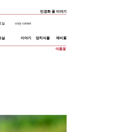
민경화 꽃 이야기
료실
cozy corner
교실
이야기
양치식물
제비꽃
여름꽃