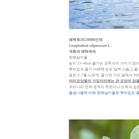
왜떡쑥20220608인제
Gnaphalium uliginosum
L.
국화과 왜떡쑥속
한해살이풀
높이 15~40cm 줄기는 곧추서며 가지가 많
뿌리잎과 줄기 아래쪽 잎은 일찍 시들고 줄
꽃은 5~7월 노란색, 줄기와 가지 끝에서 
머리모양꽃의 가장자리에는 관 모양의 암꽃
우리나라 전역 경작지 주변이나 논둑의 습
풀솜나물에 비해 한해살이풀로 뿌리잎은 꽃이