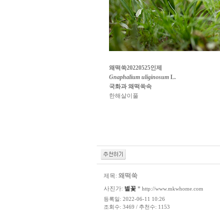
왜떡쑥20220525인제
Gnaphalium uliginosum
L.
국화과 왜떡쑥속
한해살이풀
왜떡쑥
제목:
사진가:
별꽃
*
http://www.mkwhome.com
등록일: 2022-06-11 10:26
조회수: 3469 / 추천수: 1153