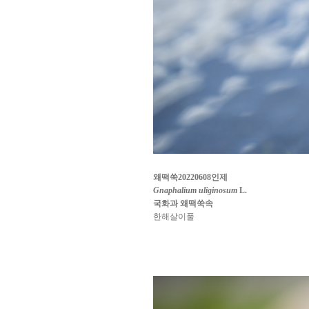
왜떡쑥20220608인제
Gnaphalium uliginosum
L.
국화과 왜떡쑥속
한해살이풀