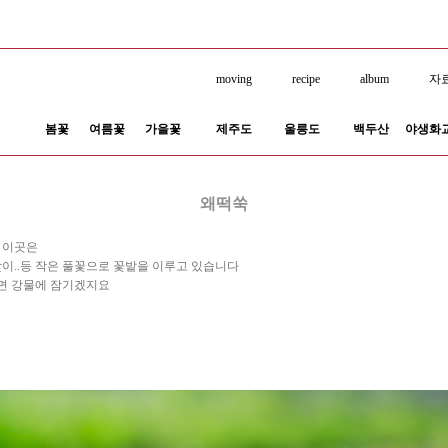
moving
recipe
album
자
봄꽃
여름꽃
가을꽃
제주도
울릉도
백두산
야생화
왜떡쑥
 이곳은
맞이..등 작은 풀꽃으로 꽃밭을 이루고 있습니다
리면 강물에 잠기겠지요