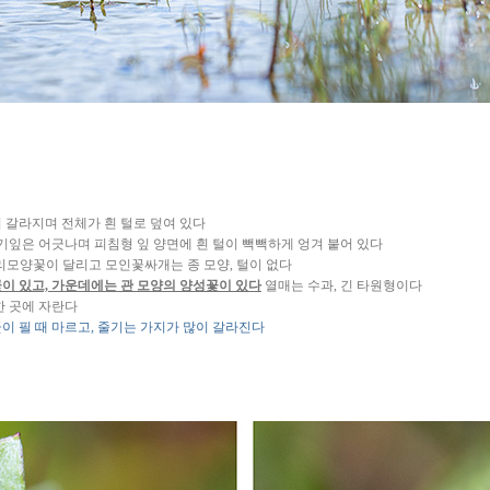
이 갈라지며 전체가 흰 털로 덮여 있다
기잎은 어긋나며 피침형 잎 양면에 흰 털이 빽빽하게 엉겨 붙어 있다
머리모양꽃이 달리고 모인꽃싸개는 종 모양, 털이 없다
이 있고, 가운데에는 관 모양의 양성꽃이 있다
열매는 수과, 긴 타원형이다
한 곳에 자란다
 필 때 마르고, 줄기는 가지가 많이 갈라진다